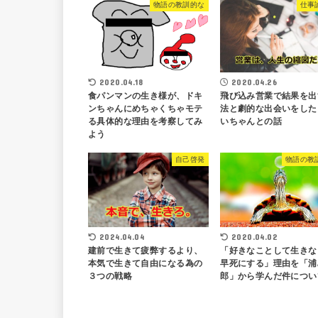
物語の教訓的な
仕事
2020.04.18
2020.04.26
食パンマンの生き様が、ドキ
飛び込み営業で結果を出
ンちゃんにめちゃくちゃモテ
法と劇的な出会いをした
る具体的な理由を考察してみ
いちゃんとの話
よう
自己啓発
物語の教
2024.04.04
2020.04.02
建前で生きて疲弊するより、
「好きなことして生きな
本気で生きて自由になる為の
早死にする」理由を「浦
３つの戦略
郎」から学んだ件につい