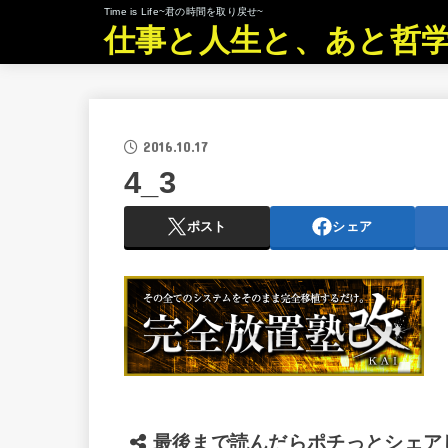
Time is Life~君の時間を取り戻せ~
仕事と人生と、あと哲
2016.10.17
4_3
ポスト
シェア
最後まで読んだらポチっとシェア