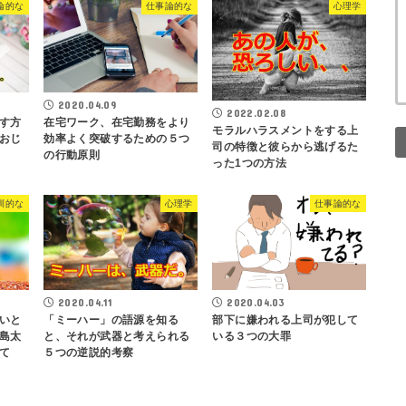
論的な
仕事論的な
心理学
2020.04.09
2022.02.08
す方
在宅ワーク、在宅勤務をより
モラルハラスメントをする上
おじ
効率よく突破するための５つ
司の特徴と彼らから逃げるた
の行動原則
った1つの方法
訓的な
心理学
仕事論的な
2020.04.11
2020.04.03
いと
「ミーハー」の語源を知る
部下に嫌われる上司が犯して
島太
と、それが武器と考えられる
いる３つの大罪
て
５つの逆説的考察