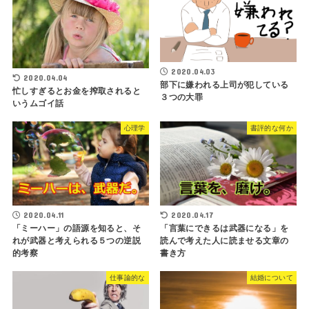
2020.04.03
2020.04.04
部下に嫌われる上司が犯している
忙しすぎるとお金を搾取されると
３つの大罪
いうムゴイ話
心理学
書評的な何か
2020.04.11
2020.04.17
「ミーハー」の語源を知ると、そ
「言葉にできるは武器になる」を
れが武器と考えられる５つの逆説
読んで考えた人に読ませる文章の
的考察
書き方
仕事論的な
結婚について