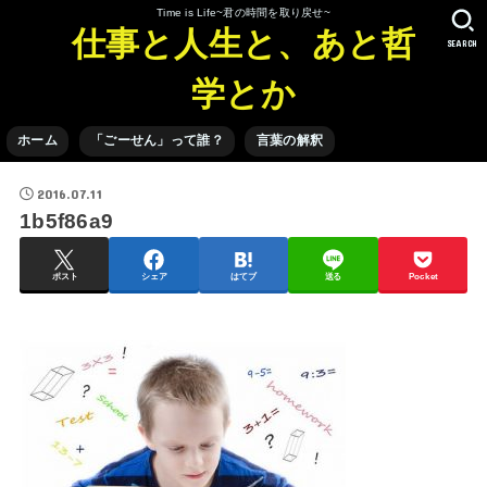
Time is Life~君の時間を取り戻せ~
仕事と人生と、あと哲
SEARCH
学とか
ホーム
「ごーせん」って誰？
言葉の解釈
2016.07.11
1b5f86a9
ポスト
シェア
はてブ
送る
Pocket