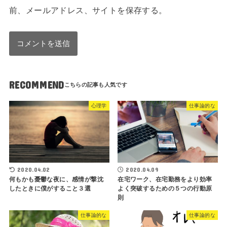
前、メールアドレス、サイトを保存する。
RECOMMEND
心理学
仕事論的な
2020.04.02
2020.04.09
何もかも憂鬱な夜に、感情が撃沈
在宅ワーク、在宅勤務をより効率
したときに僕がすること３選
よく突破するための５つの行動原
則
仕事論的な
仕事論的な