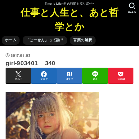
Time is Life~君の時間を取り戻せ~
仕事と人生と、あと哲
SEARCH
学とか
ホーム
「ごーせん」って誰？
言葉の解釈
2017.06.03
girl-903401__340
ポスト
シェア
はてブ
送る
Pocket