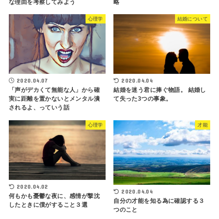
な理由を考察してみよう
略
心理学
結婚について
2020.04.07
2020.04.04
「声がデカくて無能な人」から確
結婚を迷う君に捧ぐ物語。 結婚し
実に距離を置かないとメンタル潰
て失った3つの事象。
されるよ、っていう話
心理学
才能
2020.04.02
2020.04.04
何もかも憂鬱な夜に、感情が撃沈
自分の才能を知る為に確認する３
したときに僕がすること３選
つのこと