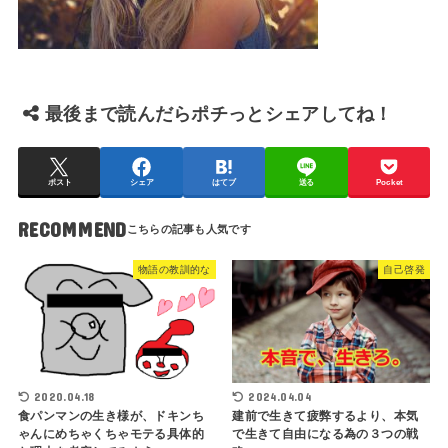
最後まで読んだらポチっとシェアしてね！
ポスト
シェア
はてブ
送る
Pocket
RECOMMEND
物語の教訓的な
自己啓発
2020.04.18
2024.04.04
食パンマンの生き様が、ドキンち
建前で生きて疲弊するより、本気
ゃんにめちゃくちゃモテる具体的
で生きて自由になる為の３つの戦