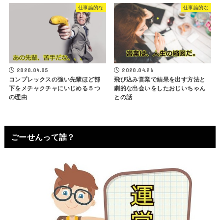
仕事論的な
仕事論的な
2020.04.05
2020.04.26
コンプレックスの強い先輩ほど部
飛び込み営業で結果を出す方法と
下をメチャクチャにいじめる５つ
劇的な出会いをしたおじいちゃん
の理由
との話
ごーせんって誰？