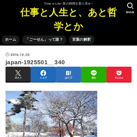
Time is Life~君の時間を取り戻せ~
仕事と人生と、あと哲
SEARCH
学とか
ホーム
「ごーせん」って誰？
言葉の解釈
2016.12.30
japan-1925501__340
ポスト
シェア
はてブ
送る
Pocket