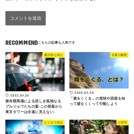
RECOMMEND
書評的な何か
言葉の解釈
2020.05.28
2023.04.26
「腹をくくる」の意味や語源を知
麻布競馬場による悲しき孤独なる
って腹をくくって行動しよう
ブルジョワたちの宴-この部屋から
東京タワーは永遠に見えない-
ビジネス視点
心理学