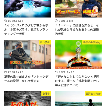
2020.04.02
2020.04.11
ミケランジェロのダビデ像から学
「ミーハー」の語源を知ると、そ
ぶ「本質をズラす」技術とブラン
れが武器と考えられる５つの逆説
ディング一考察
的考察
自己啓発
物語の教訓的な
2020.04.22
2020.04.02
逆境の乗り越え方を「ストックデ
「好きなことして生きないと早死
ールの逆説」から考察する
にする」理由を「浦島太郎」から
学んだ件について
心理学
書評的な何か