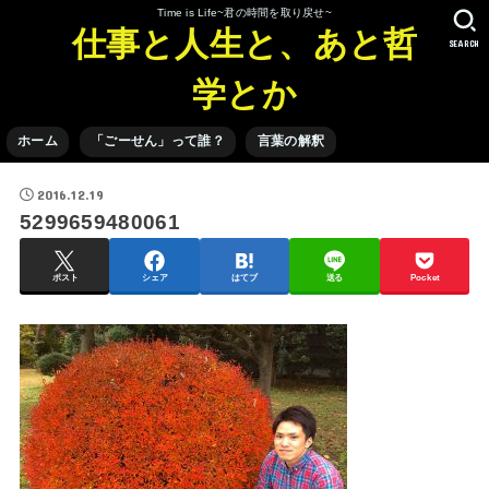
Time is Life~君の時間を取り戻せ~
仕事と人生と、あと哲
SEARCH
学とか
ホーム
「ごーせん」って誰？
言葉の解釈
2016.12.19
5299659480061
ポスト
シェア
はてブ
送る
Pocket