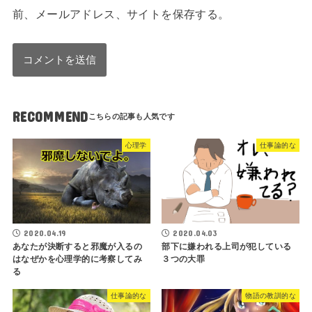
前、メールアドレス、サイトを保存する。
RECOMMEND
心理学
仕事論的な
2020.04.19
2020.04.03
あなたが決断すると邪魔が入るの
部下に嫌われる上司が犯している
はなぜかを心理学的に考察してみ
３つの大罪
る
仕事論的な
物語の教訓的な