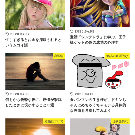
2020.04.02
2020.04.04
童話「シンデレラ」に学ぶ、王子
忙しすぎるとお金を搾取されると
様ゲットの為の成功の心理学
いうムゴイ話
心理学
物語の教訓的な
2020.04.02
2020.04.18
何もかも憂鬱な夜に、感情が撃沈
食パンマンの生き様が、ドキンち
したときに僕がすること３選
ゃんにめちゃくちゃモテる具体的
な理由を考察してみよう
結婚について
仕事論的な