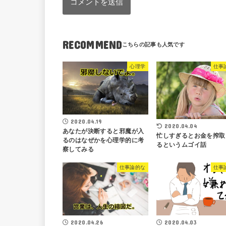
RECOMMEND
心理学
仕事
2020.04.19
2020.04.04
あなたが決断すると邪魔が入
忙しすぎるとお金を搾取
るのはなぜかを心理学的に考
るというムゴイ話
察してみる
仕事論的な
仕事
2020.04.26
2020.04.03