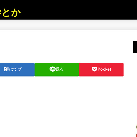
学とか
はてブ
送る
Pocket