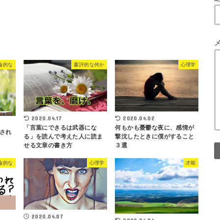
論的な
書評的な何か
心理学
2020.04.17
2020.04.02
「言葉にできるは武器にな
何もかも憂鬱な夜に、感情が
され
る」を読んで考えた人に読ま
撃沈したときに僕がすること
せる文章の書き方
３選
論的な
心理学
才能
2020.04.07