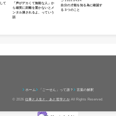
2020.04.04
して
「声がデカくて無能な人」か
自分の才能を知る為に確認す
ら確実に距離を置かないとメ
る３つのこと
ンタル潰されるよ、っていう
話
ホーム
「ごーせん」って誰？
言葉の解釈
© 2026
仕事と人生と、あと哲学とか
All Rights Reserved.