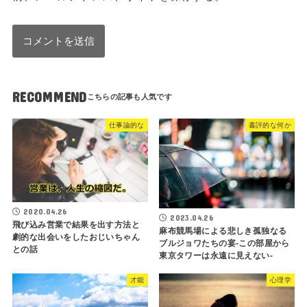
RECOMMEND
仕事論的な
書評的な何か
2020.04.26
2023.04.26
飛び込み営業で結果を出す方法と
麻布競馬場による悲しき孤独なる
劇的な出会いをしたおじいちゃん
ブルジョワたちの宴-この部屋から
との話
東京タワーは永遠に見えない-
才能
心理学