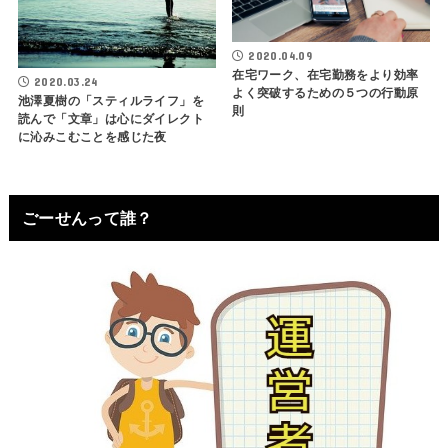
2020.04.09
在宅ワーク、在宅勤務をより効率
2020.03.24
よく突破するための５つの行動原
池澤夏樹の「スティルライフ」を
則
読んで「文章」は心にダイレクト
に沁みこむことを感じた夜
ごーせんって誰？