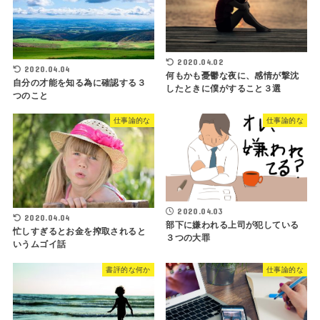
2020.04.02
2020.04.04
何もかも憂鬱な夜に、感情が撃沈
自分の才能を知る為に確認する３
したときに僕がすること３選
つのこと
仕事論的な
仕事論的な
2020.04.03
2020.04.04
部下に嫌われる上司が犯している
忙しすぎるとお金を搾取されると
３つの大罪
いうムゴイ話
書評的な何か
仕事論的な