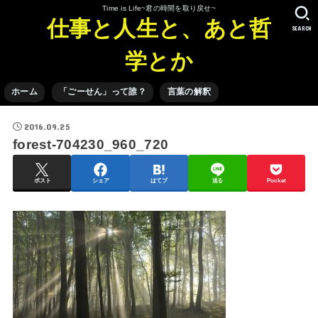
Time is Life~君の時間を取り戻せ~
仕事と人生と、あと哲
SEARCH
学とか
ホーム
「ごーせん」って誰？
言葉の解釈
2016.09.25
forest-704230_960_720
ポスト
シェア
はてブ
送る
Pocket