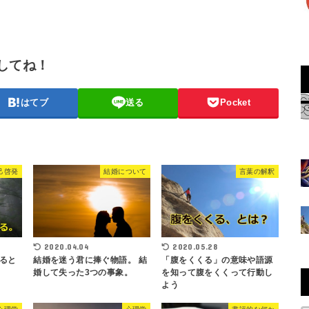
してね！
はてブ
送る
Pocket
己啓発
結婚について
言葉の解釈
2020.04.04
2020.05.28
ると
結婚を迷う君に捧ぐ物語。 結
「腹をくくる」の意味や語源
婚して失った3つの事象。
を知って腹をくくって行動し
よう