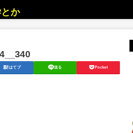
学とか
14__340
はてブ
送る
Pocket