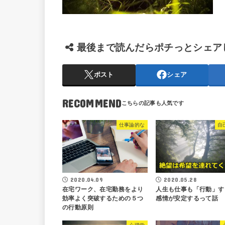
最後まで読んだらポチっとシェア
ポスト
シェア
RECOMMEND
仕事論的な
自
2020.04.09
2020.05.28
在宅ワーク、在宅勤務をより
人生も仕事も「行動」す
効率よく突破するための５つ
感情が安定するって話
の行動原則