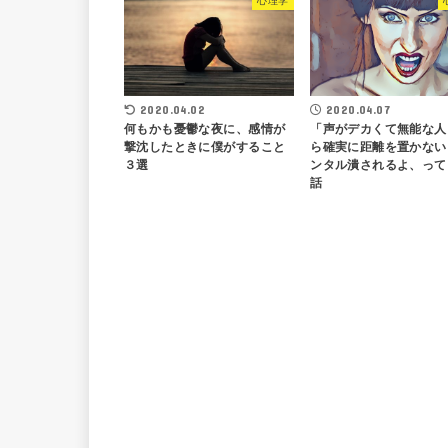
心理学
2020.04.02
2020.04.07
何もかも憂鬱な夜に、感情が
「声がデカくて無能な人
撃沈したときに僕がすること
ら確実に距離を置かない
３選
ンタル潰されるよ、って
話