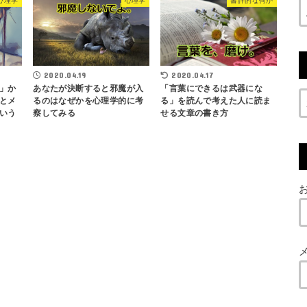
心理学
心理学
書評的な何か
2020.04.19
2020.04.17
」か
あなたが決断すると邪魔が入
「言葉にできるは武器にな
とメ
るのはなぜかを心理学的に考
る」を読んで考えた人に読ま
いう
察してみる
せる文章の書き方
お