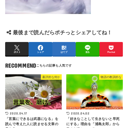
最後まで読んだらポチっとシェアしてね！
ポスト
シェア
はてブ
送る
Pocket
RECOMMEND
書評的な何か
物語の教訓的な
2020.04.17
2020.04.02
「言葉にできるは武器になる」を
「好きなことして生きないと早死
読んで考えた人に読ませる文章の
にする」理由を「浦島太郎」から