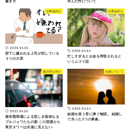
書き方
学んだ件について
仕事論的な
仕事論的な
2020.04.03
2020.04.04
部下に嫌われる上司が犯している
忙しすぎるとお金を搾取されると
３つの大罪
いうムゴイ話
書評的な何か
結婚について
2020.04.04
2023.04.26
結婚を迷う君に捧ぐ物語。 結婚し
麻布競馬場による悲しき孤独なる
て失った3つの事象。
ブルジョワたちの宴-この部屋から
東京タワーは永遠に見えない-