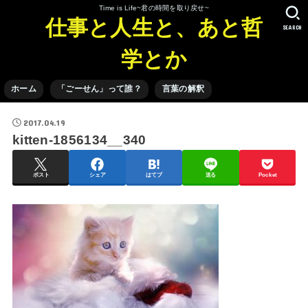
Time is Life~君の時間を取り戻せ~
仕事と人生と、あと哲
SEARCH
学とか
ホーム
「ごーせん」って誰？
言葉の解釈
2017.04.19
kitten-1856134__340
ポスト
シェア
はてブ
送る
Pocket