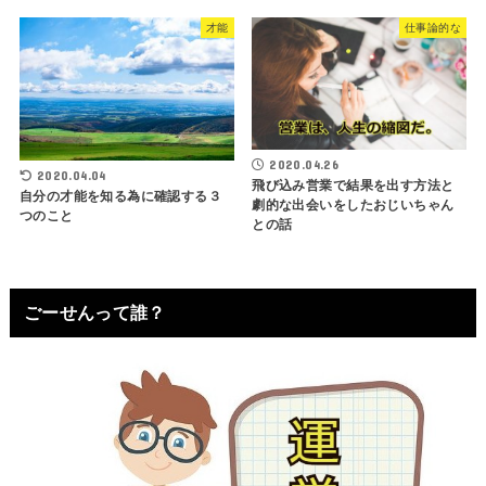
才能
仕事論的な
2020.04.26
2020.04.04
飛び込み営業で結果を出す方法と
自分の才能を知る為に確認する３
劇的な出会いをしたおじいちゃん
つのこと
との話
ごーせんって誰？