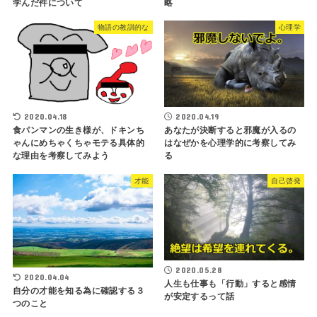
学んだ件について
略
物語の教訓的な
心理学
2020.04.18
2020.04.19
食パンマンの生き様が、ドキンち
あなたが決断すると邪魔が入るの
ゃんにめちゃくちゃモテる具体的
はなぜかを心理学的に考察してみ
な理由を考察してみよう
る
才能
自己啓発
2020.05.28
2020.04.04
人生も仕事も「行動」すると感情
自分の才能を知る為に確認する３
が安定するって話
つのこと