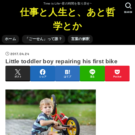
Time is Life~君の時間を取り戻せ~
仕事と人生と、あと哲
SEARCH
学とか
ホーム
「ごーせん」って誰？
言葉の解釈
2017.04.24
Little toddler boy repairing his first bike
ポスト
シェア
はてブ
送る
Pocket