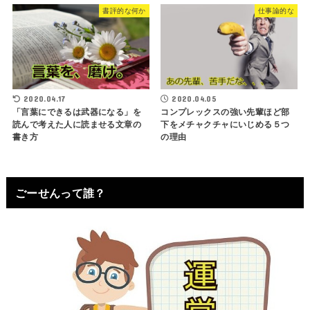
書評的な何か
仕事論的な
2020.04.17
2020.04.05
「言葉にできるは武器になる」を
コンプレックスの強い先輩ほど部
読んで考えた人に読ませる文章の
下をメチャクチャにいじめる５つ
書き方
の理由
ごーせんって誰？