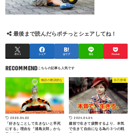
最後まで読んだらポチっとシェアしてね！
ポスト
シェア
はてブ
送る
Pocket
RECOMMEND
物語の教訓的な
自己啓発
2020.04.02
2024.04.04
「好きなことして生きないと早死
建前で生きて疲弊するより、本気
にする」理由を「浦島太郎」から
で生きて自由になる為の３つの戦