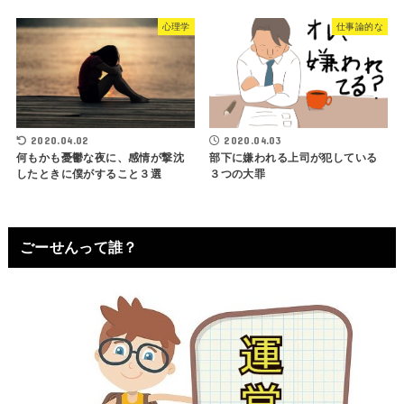
心理学
仕事論的な
2020.04.02
2020.04.03
何もかも憂鬱な夜に、感情が撃沈
部下に嫌われる上司が犯している
したときに僕がすること３選
３つの大罪
ごーせんって誰？