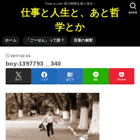
Time is Life~君の時間を取り戻せ~
仕事と人生と、あと哲
SEARCH
学とか
ホーム
「ごーせん」って誰？
言葉の解釈
2017.02.26
boy-1397793__340
ポスト
シェア
はてブ
送る
Pocket