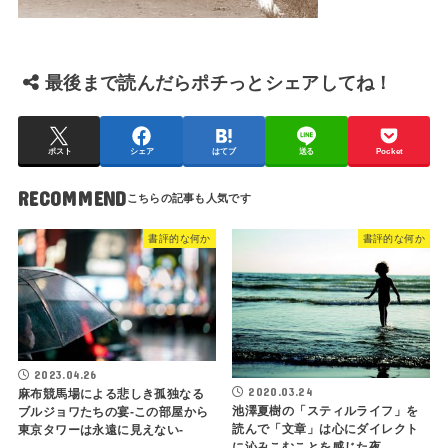
最後まで読んだらポチっとシェアしてね！
ポスト
シェア
はてブ
送る
Pocket
RECOMMEND
書評的な何か
書評的な何か
2023.04.26
2020.03.24
麻布競馬場による悲しき孤独なる
池澤夏樹の「スティルライフ」を
ブルジョワたちの宴-この部屋から
読んで「文章」は心にダイレクト
東京タワーは永遠に見えない-
に沁みこむことを感じた夜