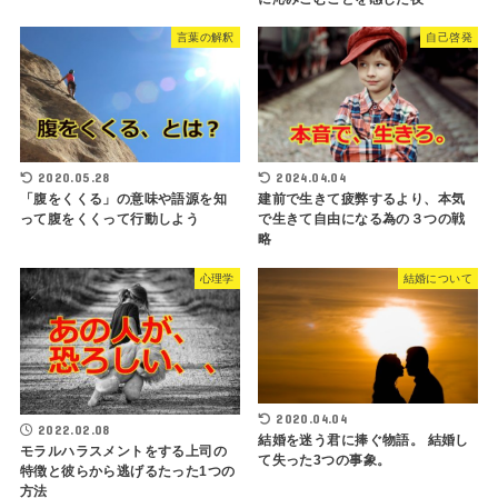
言葉の解釈
自己啓発
2020.05.28
2024.04.04
「腹をくくる」の意味や語源を知
建前で生きて疲弊するより、本気
って腹をくくって行動しよう
で生きて自由になる為の３つの戦
略
心理学
結婚について
2020.04.04
2022.02.08
結婚を迷う君に捧ぐ物語。 結婚し
モラルハラスメントをする上司の
て失った3つの事象。
特徴と彼らから逃げるたった1つの
方法